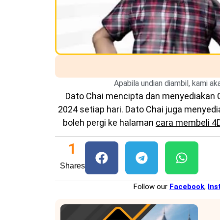
Apabila undian diambil, kami a
Dato Chai mencipta dan menyediakan
2024 setiap hari. Dato Chai juga menye
boleh pergi ke halaman
cara membeli 4
1
Shares
Follow our
Facebook
,
Ins