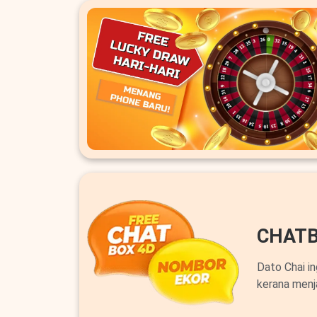
CHATB
Dato Chai i
kerana menj