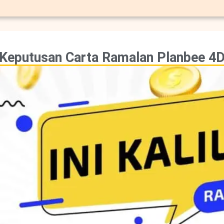
Keputusan Carta Ramalan Planbee 4