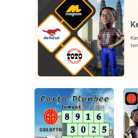
Ke
Kam
ter