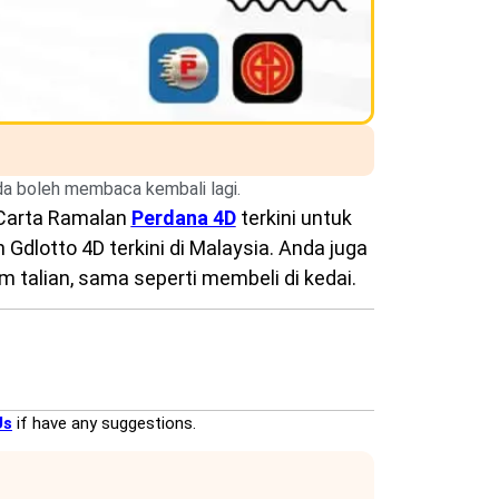
nda boleh membaca kembali lagi.
Carta Ramalan
Perdana 4D
terkini untuk
Gdlotto 4D terkini di Malaysia. Anda juga
 talian, sama seperti membeli di kedai.
Us
if have any suggestions.