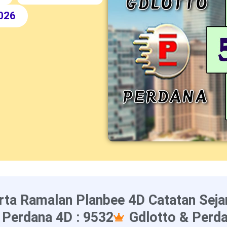
026
rta Ramalan Planbee 4D Catatan Seja
 Perdana 4D : 9532
Gdlotto & Perda