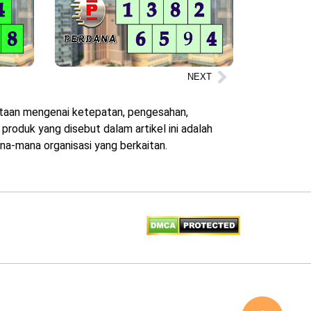
NEXT
yataan mengenai ketepatan, pengesahan,
roduk yang disebut dalam artikel ini adalah
na-mana organisasi yang berkaitan.