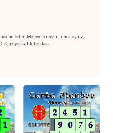
ainan loteri Malaysia dalam masa nyata,
an syarikat loteri lain.