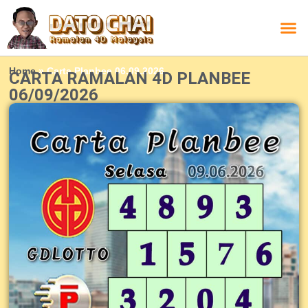
Carta L
Carta 
Carta
Carta S
Lucky D
Lucky
Chatbox 4D
Home
»
Carta Planbee 06.09.2026
CARTA RAMALAN 4D PLANBEE
06/09/2026