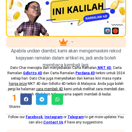
-
Apabila undian diambil, kami akan mengemaskini rekod
kejayaan ramalan dalam artikel ini, jadi anda boleh
membaca kembali lagi.
Dato Chai mencipta dan menyediakan
Carta Ramalan
MKT 4D
, Carta
Ramalan
Gdlotto 4D
dan Carta Ramalan
Perdana 4D
terkini untuk 2024
setiap hari. Dato Chai juga menyediakan dan kemas kini masa nyata
harga prize
MKT 4D dan Gdlotto 4D terkini di Malaysia. Anda juga boleh
pergi ke halaman
cara membeli 4D
kami untuk melihat cara membeli dan
bertaruh 4D dalam talian, sama seperti membeli di kedai.
1
Shares
Follow our
Facebook
,
Instagram
or
Telegram
to get more updates.You
can also
Contact Us
if have any suggestions.