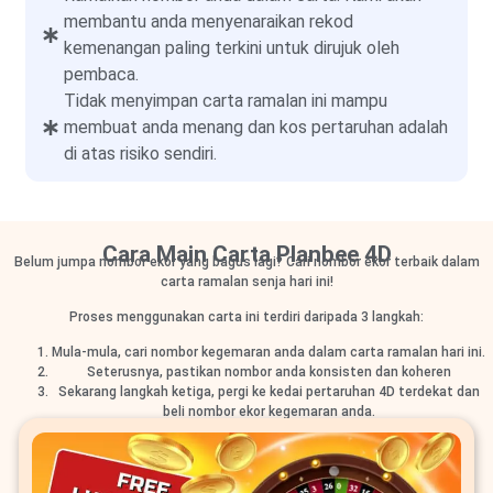
membantu anda menyenaraikan rekod
kemenangan paling terkini untuk dirujuk oleh
pembaca.
Tidak menyimpan carta ramalan ini mampu
membuat anda menang dan kos pertaruhan adalah
di atas risiko sendiri.
Cara Main Carta Planbee 4D
Belum jumpa nombor ekor yang bagus lagi? Cari nombor ekor terbaik dalam
carta ramalan senja hari ini!
Proses menggunakan carta ini terdiri daripada 3 langkah:
Mula-mula, cari nombor kegemaran anda dalam carta ramalan hari ini.
Seterusnya, pastikan nombor anda konsisten dan koheren
Sekarang langkah ketiga, pergi ke kedai pertaruhan 4D terdekat dan
beli nombor ekor kegemaran anda.