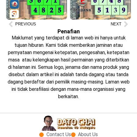
PREVIOUS
NEXT
Penafian
Maklumat yang terdapat di laman web ini hanya untuk
tujuan hiburan. Kami tidak memberikan jaminan atau
pernyataan mengenai ketepatan, pengesahan, ketepatan
masa atau kelengkapan hasil permainan yang diterbitkan
di halaman ini. Semua logo, jenama dan nama produk yang
disebut dalam artikel ini adalah tanda dagang atau tanda
dagang berdaftar dari pemilik masing-masing. Laman web
ini tidak berafiliasi dengan mana-mana organisasi yang
berkaitan.
Contact Us
About Us