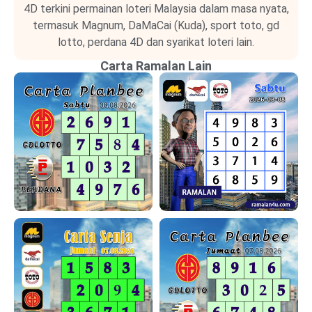
4D terkini permainan loteri Malaysia dalam masa nyata,
termasuk Magnum, DaMaCai (Kuda), sport toto, gd
lotto, perdana 4D dan syarikat loteri lain.
Carta Ramalan Lain