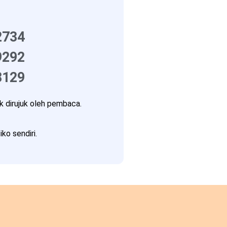
2734
9292
8129
 dirujuk oleh pembaca.
ko sendiri.