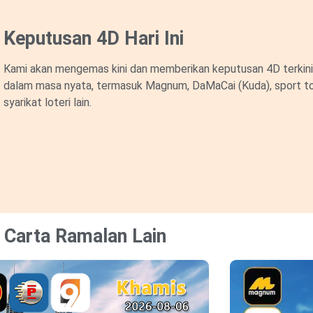
Keputusan 4D Hari Ini
Kami akan mengemas kini dan memberikan keputusan 4D terkini 
dalam masa nyata, termasuk Magnum, DaMaCai (Kuda), sport to
syarikat loteri lain.
Carta Ramalan Lain