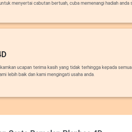
untuk menyertai cabutan bertuah, cuba memenangi hadiah anda 
4D
akamkan ucapan terima kasih yang tidak terhingga kepada semua
ami lebih baik dan kami mengingati usaha anda.