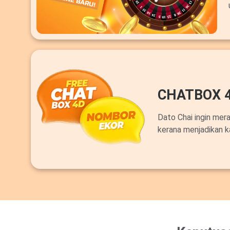
CHATBOX 
Dato Chai ingin mer
kerana menjadikan k