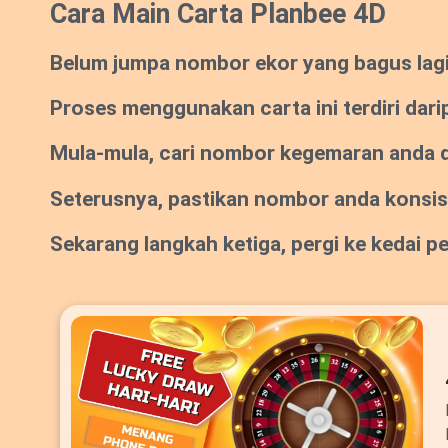
Cara Main Carta Planbee 4D
Belum jumpa nombor ekor yang bagus lagi? 
Proses menggunakan carta ini terdiri dari
Mula-mula, cari nombor kegemaran anda da
Seterusnya, pastikan nombor anda konsi
Sekarang langkah ketiga, pergi ke kedai 