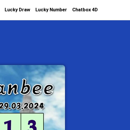
Lucky Draw
Lucky Number
Chatbox 4D