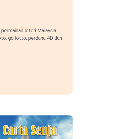
permainan loteri Malaysia
to, gd lotto, perdana 4D dan