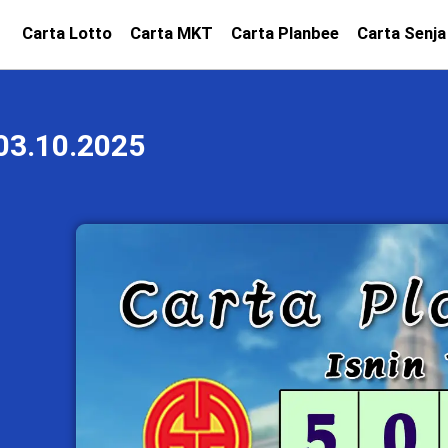
Carta Lotto
Carta MKT
Carta Planbee
Carta Senja
3.10.2025