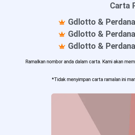
Carta 
Gdlotto & Perdana
Gdlotto & Perdana
Gdlotto & Perdana
Ramalkan nombor anda dalam carta. Kami akan memba
*Tidak menyimpan carta ramalan ini mam