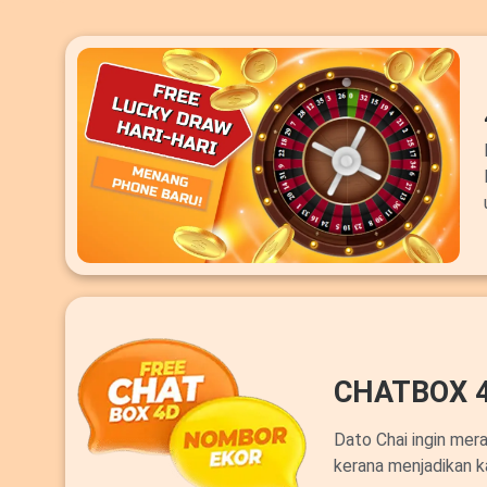
CHATBOX 
Dato Chai ingin mer
kerana menjadikan k