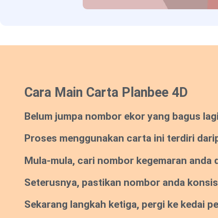
Cara Main Carta Planbee 4D
Belum jumpa nombor ekor yang bagus lagi? 
Proses menggunakan carta ini terdiri dari
Mula-mula, cari nombor kegemaran anda da
Seterusnya, pastikan nombor anda konsi
Sekarang langkah ketiga, pergi ke kedai 