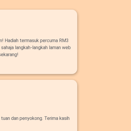
om! Hadiah termasuk percuma RM3
ut sahaja langkah-langkah laman web
sekarang!
 tuan dan penyokong. Terima kasih