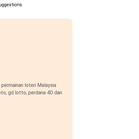
uggestions.
permainan loteri Malaysia
to, gd lotto, perdana 4D dan