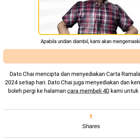
Apabila undian diambil, kami akan mengemaskin
Dato Chai mencipta dan menyediakan
Carta Ramal
2024 setiap hari. Dato Chai juga menyediakan dan k
boleh pergi ke halaman
cara membeli 4D
kami untuk 
1
Shares