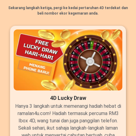
Sekarang langkah ketiga, pergi ke kedai pertaruhan 4D terdekat dan
beli nombor ekor kegemaran anda.
4D Lucky Draw
Hanya 3 langkah untuk memenangi hadiah hebat di
ramalan4u.com! Hadiah termasuk percuma RM3
Ibox 4D, wang tunai dan juga panggilan telefon.
Sekali sehari, ikut sahaja langkah-langkah laman
web untuk menyertai cabutan bertuah, cuba