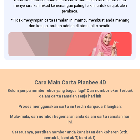
Ramalkan nombor anda dalam carta. Kami akan membantu anda
menyenaraikan rekod kemenangan paling terkini untuk dirujuk oleh
pembaca.
*Tidak menyimpan carta ramalan ini mampu membuat anda menang
dan kos pertaruhan adalah di atas risiko sendiri.
Cara Main Carta Planbee 4D
Belum jumpa nombor ekor yang bagus lagi? Cari nombor ekor terbaik
dalam carta ramalan senja hari ini!
Proses menggunakan carta ini terdiri daripada 3 langkah:
Mula-mula, cari nombor kegemaran anda dalam carta ramalan hari
ini.
Seterusnya, pastikan nombor anda konsisten dan koheren
(cth.
bentuk L, bentuk T, bentuk I).