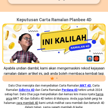
Keputusan Carta Ramalan Planbee 4D
Apabila undian diambil, kami akan mengemaskini rekod kejayaan
ramalan dalam artikel ini, jadi anda boleh membaca kembali lagi.
-
Dato Chai mencipta dan menyediakan
Carta Ramalan
MKT 4D
, Carta
Ramalan
Gdlotto 4D
dan Carta Ramalan
Perdana 4D
terkini untuk 2024
setiap hari. Dato Chai juga menyediakan dan kemas kini masa nyata
harga
prize
MKT 4D dan Gdlotto 4D terkini di Malaysia. Anda juga boleh pergi ke
halaman
cara membeli 4D
kami untuk melihat cara membeli dan bertaruh 4D
dalam talian, sama seperti membeli di kedai.