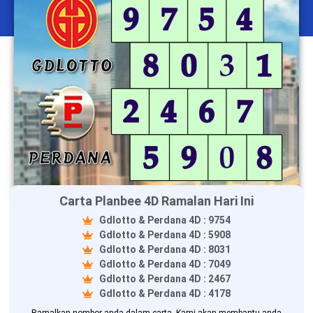
Carta Planbee 4D Ramalan Hari Ini
Gdlotto & Perdana 4D : 9754
Gdlotto & Perdana 4D : 5908
Gdlotto & Perdana 4D : 8031
Gdlotto & Perdana 4D : 7049
Gdlotto & Perdana 4D : 2467
Gdlotto & Perdana 4D : 4178