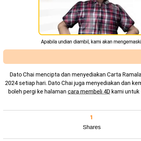
Apabila undian diambil, kami akan mengemaskin
Dato Chai mencipta dan menyediakan
Carta Ramal
2024 setiap hari. Dato Chai juga menyediakan dan k
boleh pergi ke halaman
cara membeli 4D
kami untuk 
1
Shares