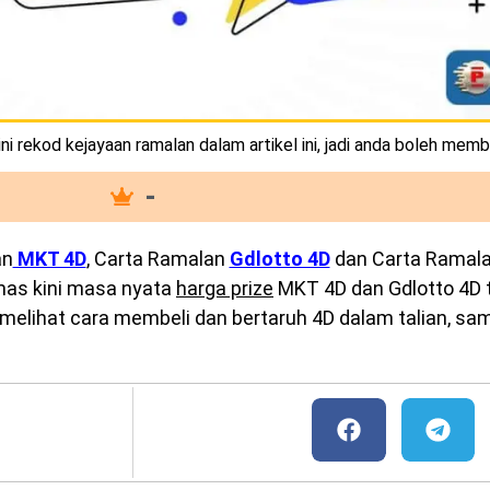
i rekod kejayaan ramalan dalam artikel ini, jadi anda boleh memb
-
an
MKT 4D
, Carta Ramalan
Gdlotto 4D
dan Carta Ramal
emas kini masa nyata
harga prize
MKT 4D dan Gdlotto 4D te
melihat cara membeli dan bertaruh 4D dalam talian, sam