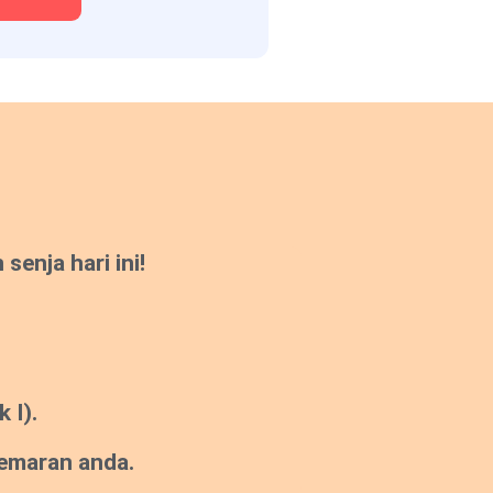
enja hari ini!
 I).
gemaran anda.