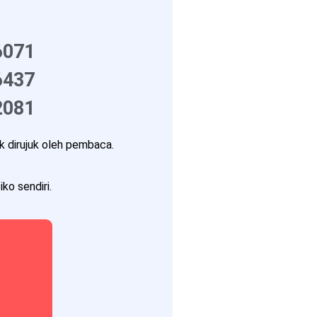
6071
6437
2081
 dirujuk oleh pembaca.
ko sendiri.