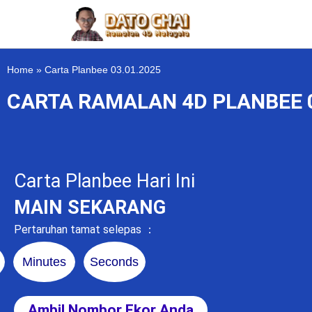
Home
»
Carta Planbee 03.01.2025
CARTA RAMALAN 4D PLANBEE 0
Carta Planbee Hari Ini
MAIN SEKARANG
Pertaruhan tamat selepas ：
Minutes
Seconds
Ambil Nombor Ekor Anda