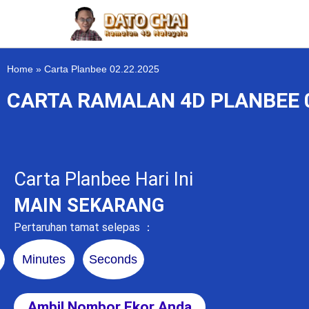
Home
»
Carta Planbee 02.22.2025
CARTA RAMALAN 4D PLANBEE 0
Carta Planbee Hari Ini
MAIN SEKARANG
Pertaruhan tamat selepas ：
Minutes
Seconds
Ambil Nombor Ekor Anda