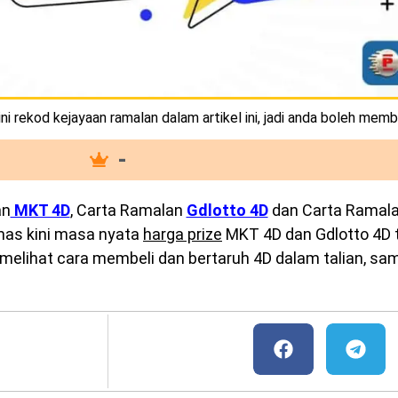
i rekod kejayaan ramalan dalam artikel ini, jadi anda boleh memb
-
an
MKT 4D
, Carta Ramalan
Gdlotto 4D
dan Carta Ramal
emas kini masa nyata
harga prize
MKT 4D dan Gdlotto 4D te
melihat cara membeli dan bertaruh 4D dalam talian, sam