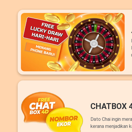
CHATBOX 
Dato Chai ingin mer
kerana menjadikan k