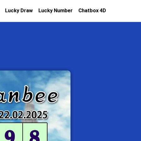
Lucky Draw
Lucky Number
Chatbox 4D