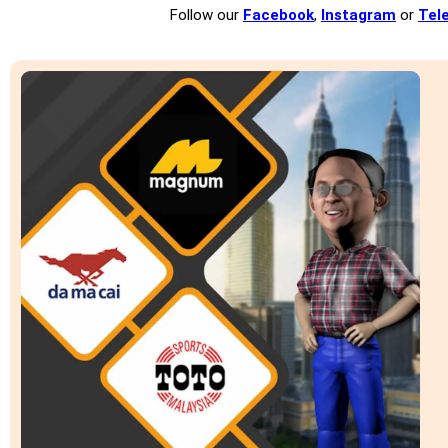
Follow our
F
acebook
,
Instagram
or
Tel