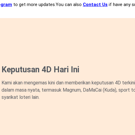
egram
to get more updates.You can also
Contact Us
if have any s
Keputusan 4D Hari Ini
Kami akan mengemas kini dan memberikan keputusan 4D terkini 
dalam masa nyata, termasuk Magnum, DaMaCai (Kuda), sport to
syarikat loteri lain.