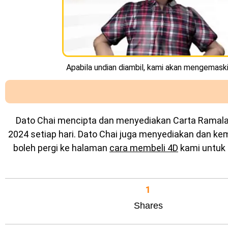
Apabila undian diambil, kami akan mengemaskin
Dato Chai mencipta dan menyediakan
Carta Ramal
2024 setiap hari. Dato Chai juga menyediakan dan k
boleh pergi ke halaman
cara membeli 4D
kami untuk 
1
Shares