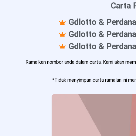
Carta 
Gdlotto & Perdana
Gdlotto & Perdana
Gdlotto & Perdana
Ramalkan nombor anda dalam carta. Kami akan memba
*Tidak menyimpan carta ramalan ini mam