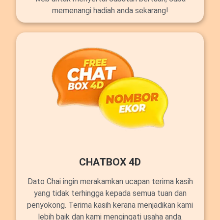
memenangi hadiah anda sekarang!
CHATBOX 4D
Dato Chai ingin merakamkan ucapan terima kasih
yang tidak terhingga kepada semua tuan dan
penyokong. Terima kasih kerana menjadikan kami
lebih baik dan kami mengingati usaha anda.