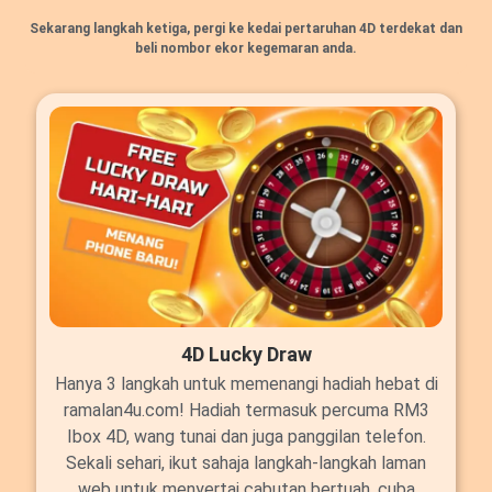
Sekarang langkah ketiga, pergi ke kedai pertaruhan 4D terdekat dan
beli nombor ekor kegemaran anda.
4D Lucky Draw
Hanya 3 langkah untuk memenangi hadiah hebat di
ramalan4u.com! Hadiah termasuk percuma RM3
Ibox 4D, wang tunai dan juga panggilan telefon.
Sekali sehari, ikut sahaja langkah-langkah laman
web untuk menyertai cabutan bertuah, cuba