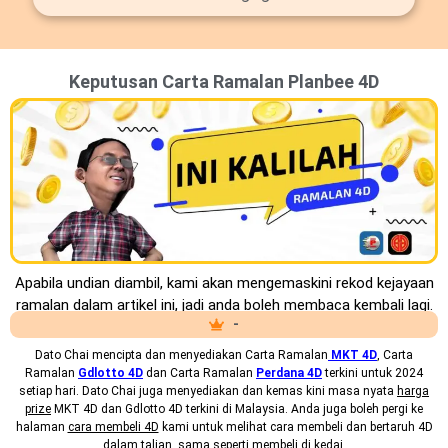
Keputusan Carta Ramalan Planbee 4D
Apabila undian diambil, kami akan mengemaskini rekod kejayaan
ramalan dalam artikel ini, jadi anda boleh membaca kembali lagi.
-
Dato Chai mencipta dan menyediakan
Carta Ramalan
MKT 4D
, Carta
Ramalan
Gdlotto 4D
dan Carta Ramalan
Perdana 4D
terkini untuk 2024
setiap hari. Dato Chai juga menyediakan dan kemas kini masa nyata
harga
prize
MKT 4D dan Gdlotto 4D terkini di Malaysia. Anda juga boleh pergi ke
halaman
cara membeli 4D
kami untuk melihat cara membeli dan bertaruh 4D
dalam talian, sama seperti membeli di kedai.