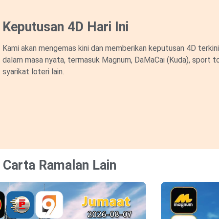
Keputusan 4D Hari Ini
Kami akan mengemas kini dan memberikan keputusan 4D terkini 
dalam masa nyata, termasuk Magnum, DaMaCai (Kuda), sport to
syarikat loteri lain.
Carta Ramalan Lain