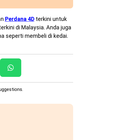
an
Perdana 4D
terkini untuk
rkini di Malaysia. Anda juga
a seperti membeli di kedai.
uggestions.