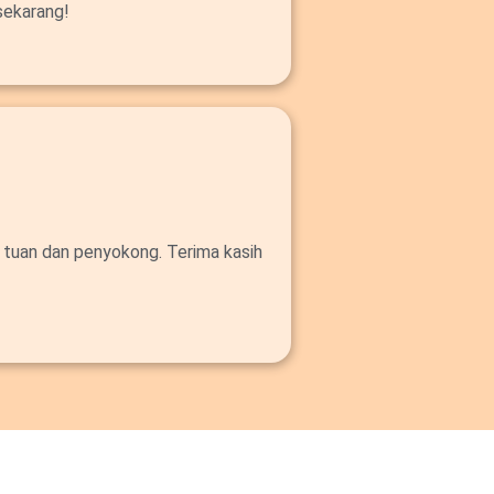
sekarang!
 tuan dan penyokong. Terima kasih