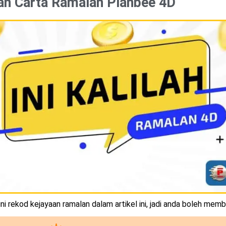
an Carta Ramalan Planbee 4D
i rekod kejayaan ramalan dalam artikel ini, jadi anda boleh memb