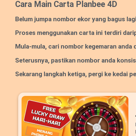
Cara Main Carta Planbee 4D
Belum jumpa nombor ekor yang bagus lagi? 
Proses menggunakan carta ini terdiri dari
Mula-mula, cari nombor kegemaran anda da
Seterusnya, pastikan nombor anda konsi
Sekarang langkah ketiga, pergi ke kedai 