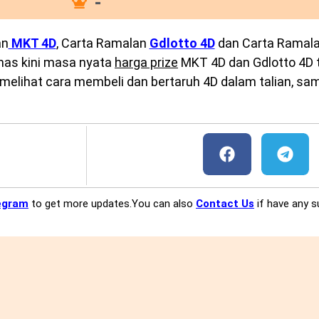
-
an
MKT 4D
, Carta Ramalan
Gdlotto 4D
dan Carta Ramal
emas kini masa nyata
harga prize
MKT 4D dan Gdlotto 4D te
melihat cara membeli dan bertaruh 4D dalam talian, sam
egram
to get more updates.You can also
Contact Us
if have any s