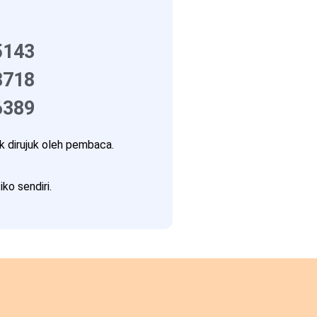
5143
8718
6389
 dirujuk oleh pembaca.
ko sendiri.