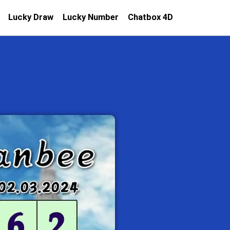
Lucky Draw
Lucky Number
Chatbox 4D