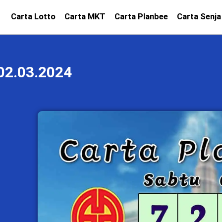
Carta Lotto
Carta MKT
Carta Planbee
Carta Senja
2.03.2024