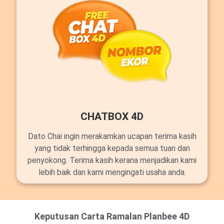
CHATBOX 4D
Dato Chai ingin merakamkan ucapan terima kasih
yang tidak terhingga kepada semua tuan dan
penyokong. Terima kasih kerana menjadikan kami
lebih baik dan kami mengingati usaha anda.
Keputusan Carta Ramalan Planbee 4D