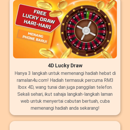
4D Lucky Draw
Hanya 3 langkah untuk memenangi hadiah hebat di
ramalan4u.com! Hadiah termasuk percuma RM3
Ibox 4D, wang tunai dan juga panggilan telefon.
Sekali sehari, ikut sahaja langkah-langkah laman
web untuk menyertai cabutan bertuah, cuba
memenangi hadiah anda sekarang!