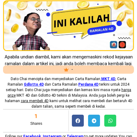
Apabila undian diambil, kami akan mengemaskini rekod kejayaan
ramalan dalam artikel ini, jadi anda boleh membaca kembali lagi.
-
Dato Chai mencipta dan menyediakan
Carta Ramalan
MKT 4D
, Carta
Ramalan
Gdlotto 4D
dan Carta Ramalan
Perdana 4D
terkini untuk 2024
setiap hari. Dato Chai juga menyediakan dan kemas kini masa nyata
harga
prize
MKT 4D dan Gdlotto 4D terkini di Malaysia. Anda juga boleh pergi ke
halaman
cara membeli 4D
kami untuk melihat cara membeli dan bertaruh 4D
dalam talian, sama seperti membeli di kedai.
1
Shares
Follow our
F
acebook
,
Instagram
or
Telegram
to get more updates.You can