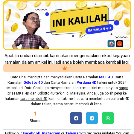
Apabila undian diambil, kami akan mengemaskini rekod kejayaan
ramalan dalam artikel ini, jadi anda boleh membaca kembali lagi.
-
Dato Chai mencipta dan menyediakan
Carta Ramalan
MKT 4D
, Carta
Ramalan
Gdlotto 4D
dan Carta Ramalan
Perdana 4D
terkini untuk 2024
setiap hari. Dato Chai juga menyediakan dan kemas kini masa nyata
harga
prize
MKT 4D dan Gdlotto 4D terkini di Malaysia. Anda juga boleh pergi ke
halaman
cara membeli 4D
kami untuk melihat cara membeli dan bertaruh 4D
dalam talian, sama seperti membeli di kedai.
1
Shares
Follow our
F
acebook
,
Instagram
or
Telegram
to get more updates.You can