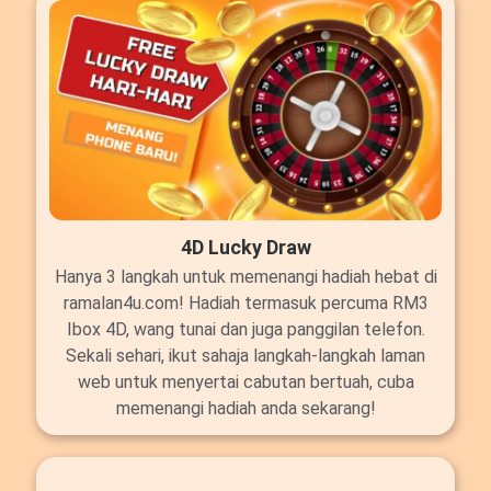
4D Lucky Draw
Hanya 3 langkah untuk memenangi hadiah hebat di
ramalan4u.com! Hadiah termasuk percuma RM3
Ibox 4D, wang tunai dan juga panggilan telefon.
Sekali sehari, ikut sahaja langkah-langkah laman
web untuk menyertai cabutan bertuah, cuba
memenangi hadiah anda sekarang!