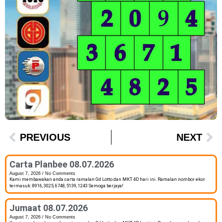
PREVIOUS
NEXT
Carta Planbee 08.07.2026
August 7, 2026
No Comments
Kami membawakan anda carta ramalan Gd Lotto dan MKT 4D hari ini. Ramalan nombor ekor
termasuk: 8916, 3025, 6748, 5139, 1243 Semoga berjaya!
Jumaat 08.07.2026
August 7, 2026
No Comments