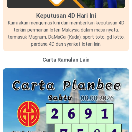
Keputusan 4D Hari Ini
Kami akan mengemas kini dan memberikan keputusan 4D
terkini permainan loteri Malaysia dalam masa nyata,
termasuk Magnum, DaMaCai (Kuda), sport toto, gd lotto,
perdana 4D dan syarikat loteri lain.
Carta Ramalan Lain