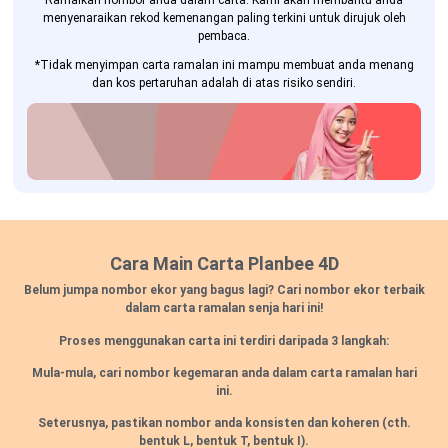
Ramalkan nombor anda dalam carta. Kami akan membantu anda
menyenaraikan rekod kemenangan paling terkini untuk dirujuk oleh
pembaca.
*Tidak menyimpan carta ramalan ini mampu membuat anda menang
dan kos pertaruhan adalah di atas risiko sendiri.
Cara Main Carta Planbee 4D
Belum jumpa nombor ekor yang bagus lagi? Cari nombor ekor terbaik
dalam carta ramalan senja hari ini!
Proses menggunakan carta ini terdiri daripada 3 langkah:
Mula-mula, cari nombor kegemaran anda dalam carta ramalan hari
ini.
Seterusnya, pastikan nombor anda konsisten dan koheren
(cth.
bentuk L, bentuk T, bentuk I).