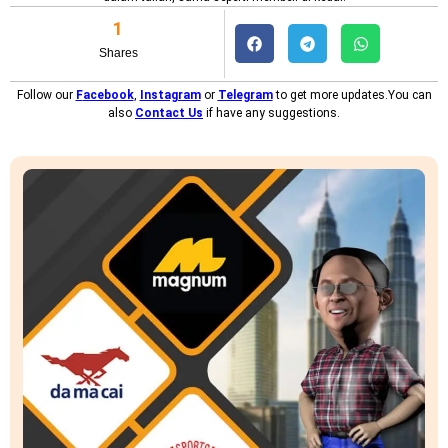
1
Shares
Follow our
F
acebook
,
Instagram
or
Telegram
to get more updates.You can
also
Contact Us
if have any suggestions.