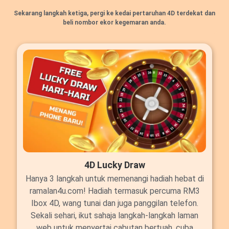
Sekarang langkah ketiga, pergi ke kedai pertaruhan 4D terdekat dan
beli nombor ekor kegemaran anda.
4D Lucky Draw
Hanya 3 langkah untuk memenangi hadiah hebat di
ramalan4u.com! Hadiah termasuk percuma RM3
Ibox 4D, wang tunai dan juga panggilan telefon.
Sekali sehari, ikut sahaja langkah-langkah laman
web untuk menyertai cabutan bertuah, cuba