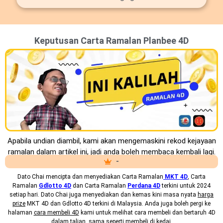
Keputusan Carta Ramalan Planbee 4D
Apabila undian diambil, kami akan mengemaskini rekod kejayaan
ramalan dalam artikel ini, jadi anda boleh membaca kembali lagi.
-
Dato Chai mencipta dan menyediakan
Carta Ramalan
MKT 4D
, Carta
Ramalan
Gdlotto 4D
dan Carta Ramalan
Perdana 4D
terkini untuk 2024
setiap hari. Dato Chai juga menyediakan dan kemas kini masa nyata
harga
prize
MKT 4D dan Gdlotto 4D terkini di Malaysia. Anda juga boleh pergi ke
halaman
cara membeli 4D
kami untuk melihat cara membeli dan bertaruh 4D
dalam talian, sama seperti membeli di kedai.