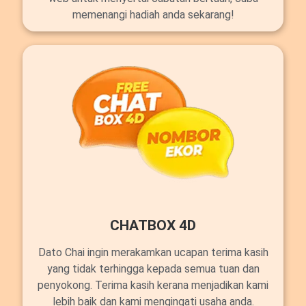
memenangi hadiah anda sekarang!
CHATBOX 4D
Dato Chai ingin merakamkan ucapan terima kasih
yang tidak terhingga kepada semua tuan dan
penyokong. Terima kasih kerana menjadikan kami
lebih baik dan kami mengingati usaha anda.