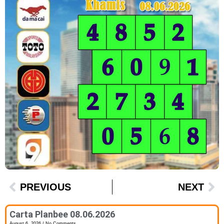
PREVIOUS
NEXT
Carta Planbee 08.06.2026
August 6, 2026
No Comments