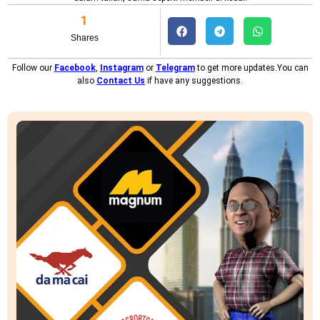
1
Shares
Follow our
F
acebook
,
Instagram
or
Telegram
to get more updates.You can
also
Contact Us
if have any suggestions.