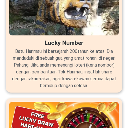
Lucky Number
Batu Harimau ini bersejarah 200tahun ke atas. Dia
menduduki di sebuah gua yang amat rohani di negeri
Pahang. Jika anda memenangi loteri (kena nombor)
dengan pembantuan Tok Harimau, ingatlah share
dengan rakan-rakan, agar kawan-kawan semua dapat
berhidup dengan selesa.