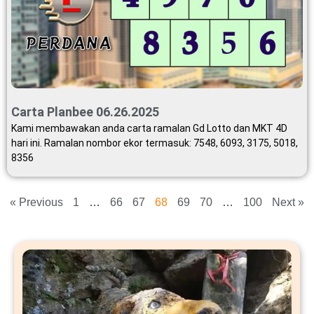
Carta Planbee 06.26.2025
Kami membawakan anda carta ramalan Gd Lotto dan MKT 4D
hari ini. Ramalan nombor ekor termasuk: 7548, 6093, 3175, 5018,
8356
« Previous
1
…
66
67
68
69
70
…
100
Next »