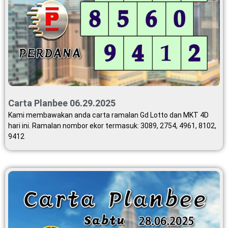
Carta Planbee 06.29.2025
Kami membawakan anda carta ramalan Gd Lotto dan MKT 4D
hari ini. Ramalan nombor ekor termasuk: 3089, 2754, 4961, 8102,
9412