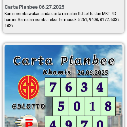
Carta Planbee 06.27.2025
Kami membawakan anda carta ramalan Gd Lotto dan MKT 4D
hari ini. Ramalan nombor ekor termasuk: 5261, 9408, 8172, 6039,
1829